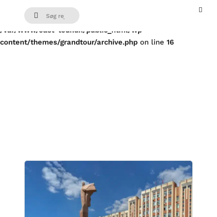
Warning
: Trying to access array offset on false in
/var/www/east-tour.dk/public_html/wp-
content/themes/grandtour/archive.php
on line
16